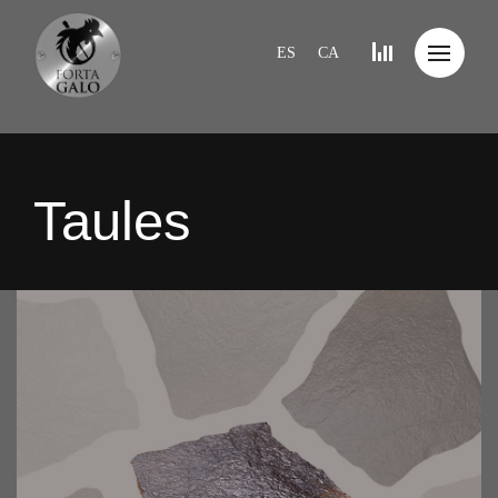
ES
CA
Taules